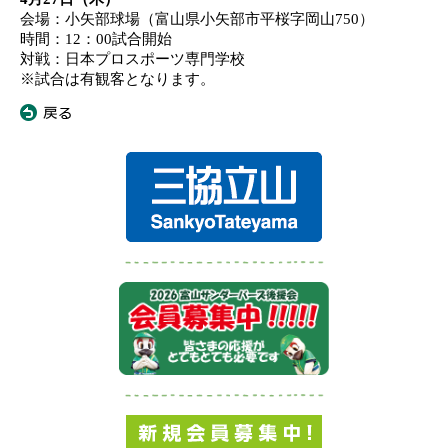
会場
：
小矢部球場
（富山県
小矢部市平桜字岡山
750
）
時間：
12
：
0
0
試合
開始
対戦：日本プロスポーツ専門学校
※
試合は有観客となります。
«
戻る