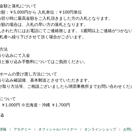
札金額と落札について
額：￥5,000円から 入札単位：￥100円単位
め切り時に最高金額をご入札頂きました方の入札となります。
金額の場合は、入札の早い方の落札となります。
札された方にはお電話にてご連絡致します。 1週間以上ご連絡がつか
落札者へ繰り下げさせて頂く場合がございます。
方法
振り込みにて入金
料と振り込み手数料についてはご負担ください。
ニホームの受け渡し方法について
振り込み確認後、基本郵送とさせていただきます。
け取り方法等、ご相談ございましたら球団事務所までお問い合わせくだ
料について
￥1,000円 ※北海道・沖縄 ￥1,700円
る
情報
アカデミー
オフィシャルパートナー
オンラインショップ
お問