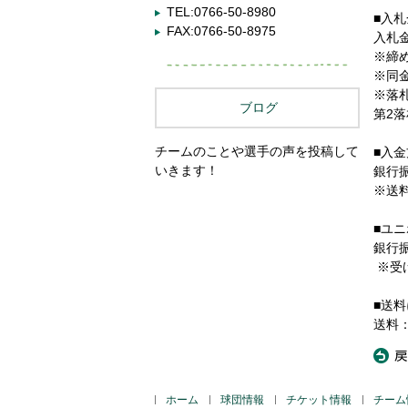
TEL:0766-50-8980
■入
FAX:0766-50-8975
入札金
※締
※同
※落
ブログ
第2
チームのことや選手の声を投稿して
■入金
いきます！
銀行
※送
■ユ
銀行
※受
■送
送料：
«
戻
ホーム
球団情報
チケット情報
チーム