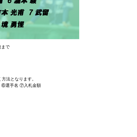
後まで
く方法となります。
 ⑥選手名 ⑦入札金額
。