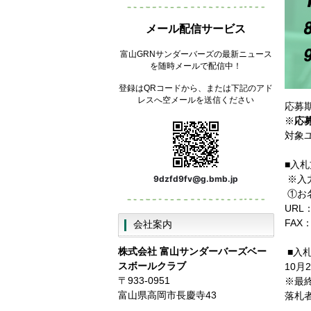
メール配信サービス
富山GRNサンダーバーズの最新ニュース
を随時メールで配信中！
登録はQRコードから、または下記のアド
レスへ空メールを送信ください
応募期
※
応募
対象
■入札
※入
9dzfd9fv@g.bmb.jp
①お
URL
FAX：
会社案内
株式会社
富山サンダーバーズベー
■入
スボールクラブ
10月
〒933-0951
※最
富山県高岡市長慶寺43
落札