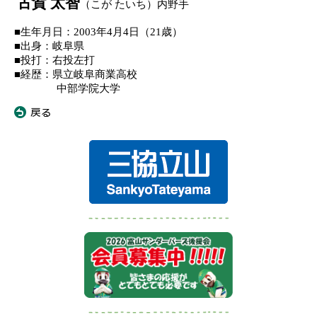
古賀 太智
（こが たいち）内野手
■生年月日：
2003
年
4
月
4
日（
21
歳）
■出身：岐阜県
■投打：右投左打
■経歴：県立岐阜商業高校
中部学院大学
«
戻る