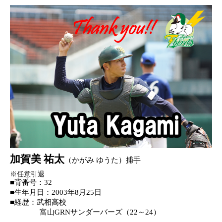
加賀美 祐太
（かがみ ゆうた）捕手
※任意引退
■背番号：
32
■生年月日：
2003
年
8
月
25
日
■
経歴：武相高校
富山
GRN
サンダーバーズ（
2
2
～
24
）