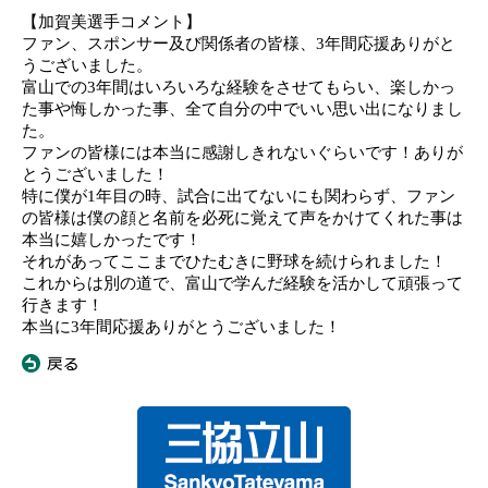
【
加賀美選手コメント
】
ファン、スポンサー及び関係者の皆様、
3
年間応援ありがと
うございました。
富山での
3
年間はいろいろな経験をさせてもらい、楽しかっ
た事や悔しかった事、全て自分の中でいい思い出になりまし
た。
ファンの皆様には本当に感謝しきれない
ぐらい
です！
ありが
とう
ございました！
特に僕が
1
年目の時、試合に出てないにも
関わらず
、
ファン
の皆様は僕の顔と名前を必死に覚えて声をかけてくれた事は
本当に嬉しかったです
！
それ
があってここまでひたむきに野球を続けられました！
これからは別の道
で
、
富山
で学んだ経験を活かして頑張って
行きます！
本当に
3
年間応援ありがとうございました！
«
戻る