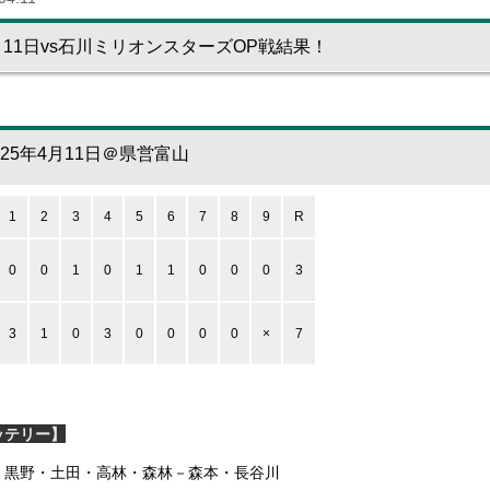
月11日vs石川ミリオンスターズOP戦結果！
025年4月11日＠県営富山
1
2
3
4
5
6
7
8
9
R
0
0
1
0
1
1
0
0
0
3
3
1
0
3
0
0
0
0
×
7
ッテリー】
：黒野・土田・高林・森林－森本・長谷川