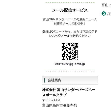
富山
メール配信サービス
«
戻
富山GRNサンダーバーズの最新ニュース
を随時メールで配信中！
登録はQRコードから、または下記のアド
レスへ空メールを送信ください
9dzfd9fv@g.bmb.jp
会社案内
株式会社
富山サンダーバーズベー
スボールクラブ
〒933-0951
富山県高岡市長慶寺43