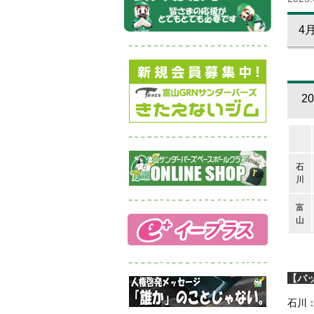
4
2
石
川
富
山
【バ
石川