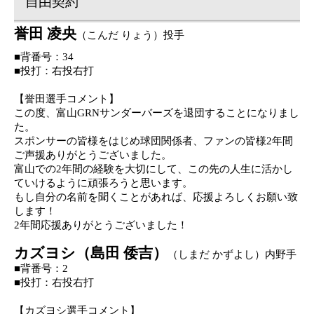
自由契約
誉田 凌央
（
こんだ りょう
）
投手
■背番号
：
3
4
■投打：右投右打
【
誉田
選手
コメント
】
この度、富山
GRN
サンダーバーズを退団することになりまし
た
。
スポンサーの皆様
をはじめ球団関係者、ファンの皆様
2
年間
ご声援ありがとうございました
。
富山
での
2
年間の
経験を
大切にして、この先の人生に活かし
ていけるように頑張ろうと思います
。
もし
自分の名前を聞くことがあれば、応援よろしくお願い致
します
！
2
年間応援ありがとう
ございました！
カズヨシ（島田 倭吉）
（
しまだ かずよし
）
内
野
手
■背番号：
2
■投打：右投右打
【
カズヨシ
選手
コメント
】