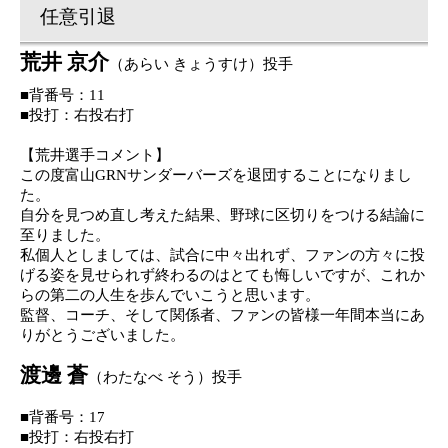
任意引退
荒井 京介
（
あらい きょうすけ
）
投手
■背番号：
11
■投打：右投右打
【
荒井
選手
コメント
】
この
度富山
GRN
サンダーバーズを退団すること
になりまし
た
。
自分を見つめ直し考えた結果、野球に区切り
をつける結論に
至りました
。
私
個人としまして
は、試合
に中々出れず、ファンの方々に投
げる姿を見せられず終わるのはとても悔しいですが、これか
らの第二の人生を歩んでいこうと思います
。
監督
、コーチ、そして
関係者、ファン
の皆様一年間本当にあ
りがとうございました。
渡邊 蒼
（
わたなべ そう
）
投手
■背番号
：
1
7
■投打：右投右打