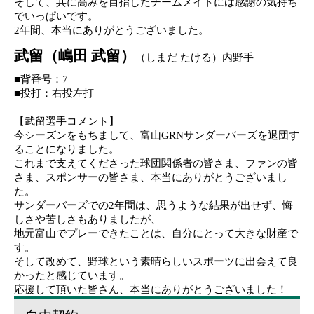
そして、共に
高みを目指したチームメイトには感謝の気持ち
でいっぱいです
。
2
年間
、本当にありがとうございました。
武留（嶋田 武留）
（
しまだ たける
）
内
野
手
■背番号
：
7
■投打：
右投
左
打
【
武留
選手
コメント
】
今シーズンをもちまして、富山
GRN
サンダーバーズを退団す
ることになりました
。
これ
まで支えてくださった球団関係者の皆さま、ファンの皆
さま、スポンサーの皆さま、本当にありがとうございまし
た
。
サンダーバーズ
での
2
年間は、思うような結果が出せず、悔
しさや苦しさもありましたが
、
地元富山
でプレーできたことは、自分にとって大きな財産で
す
。
そして
改めて、野球という素晴らしいスポーツに出会えて良
かったと感じています
。
応援して頂いた皆さん
、本当にありがとうございました！