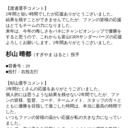
【
渡邊
選手
コメント
】
2
年間と短い時間でしたが応援ありがとうございました
。
結果
を残すことができませんでした
が、ファン
の皆様の応援
はとてもチームの力になりました
。
来年は、今年
の悔しさをバネに
チャンピオンシップで優勝を
する
と思う
ので、これから
も富山
GRN
サンダーバーズの応援
よろしくお願いします。
2
年間ありがとうございました。
杉山 晴都
（
すぎやま はると
）
投手
■背番号
：
2
0
■投打：
右投
左
打
【
杉山
選手
コメント
】
2
年間たくさんの応援をありがとうございました
。
個人的
には思うような結果を残せない
2
年間でしたが、ファ
ンの皆様、監督、コーチ、チームメイト、スタッフの方々と
ともに優勝を目指して過ごした時間は、本当に最高の時間で
した
。
いつも
ファンの皆様の温かい応援が私の大きな力になってい
ました
。