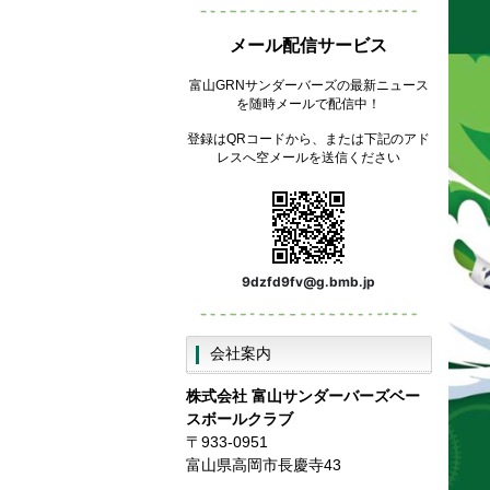
メール配信サービス
富山GRNサンダーバーズの最新ニュース
を随時メールで配信中！
登録はQRコードから、または下記のアド
レスへ空メールを送信ください
9dzfd9fv@g.bmb.jp
会社案内
株式会社
富山サンダーバーズベー
スボールクラブ
〒933-0951
富山県高岡市長慶寺43