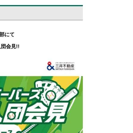
部にて
団会見!!