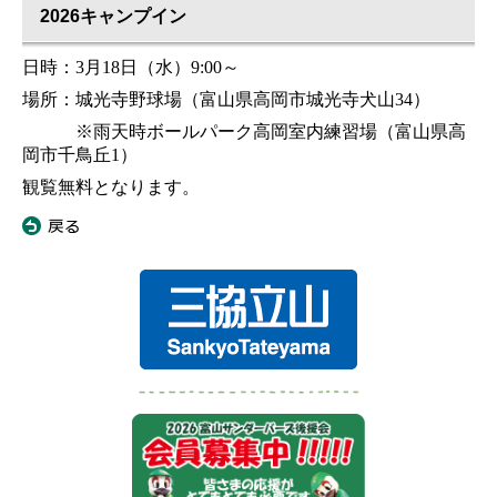
2026キャンプイン
日時：
3
月
1
8
日
（水）
9:
0
0
～
場所：城光寺野球場
（
富山県高岡市城光寺犬山
34
）
※
雨天時
ボールパーク高岡室内練習場（富山県高
岡市千鳥丘
1
）
観覧無料となります。
«
戻る