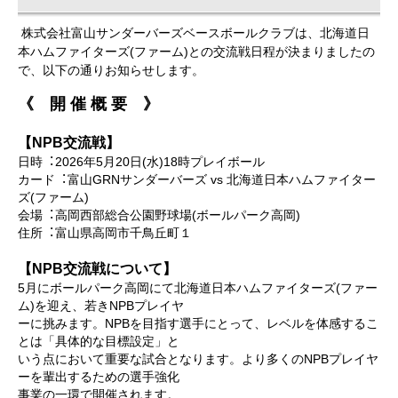
株式会社富⼭サンダーバーズベースボールクラブは、北海道⽇
本ハムファイターズ(ファーム)との交流戦⽇程が決まりましたの
で、以下の通りお知らせします。
《 開 催 概 要 》
【NPB交流戦】
⽇時︓2026年5⽉20⽇(⽔)18時プレイボール
カード︓富⼭GRNサンダーバーズ vs 北海道⽇本ハムファイター
ズ(ファーム)
会場︓⾼岡⻄部総合公園野球場(ボールパーク⾼岡)
住所︓富⼭県⾼岡市千⿃丘町１
【NPB交流戦について】
5⽉にボールパーク⾼岡にて北海道⽇本ハムファイターズ(ファー
ム)を迎え、若きNPBプレイヤ
ーに挑みます。NPBを⽬指す選⼿にとって、レベルを体感するこ
とは「具体的な⽬標設定」と
いう点において重要な試合となります。より多くのNPBプレイヤ
ーを輩出するための選⼿強化
事業の⼀環で開催されます。