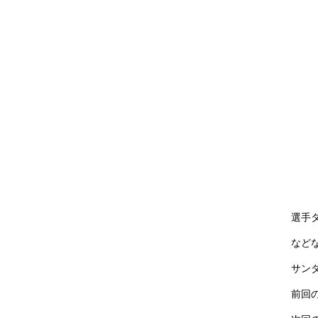
選手タ
など
サン
前回