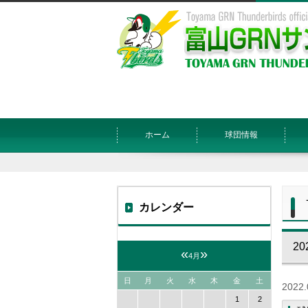
ホーム
球団情報
カレンダー
20
«
»
4月
日
月
火
水
木
金
土
2022.
1
2