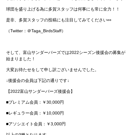
球団を盛り上げる為に多賀スタッフは何事にも常に全力！！
是非、多賀スタッフの投稿にも注目してみてください
👀
（
Twitter
：＠
Taga_BirdsStaff
）
そして、富山サンダーバーズでは
2022
シーズン後援会の募集が
始まりました！
大変お待たせをして申し訳ございませんでした。
↓後援会の会員は下記の通りです↓
【
2022
富山サンダーバーズ後援会】
■プレミアム会員：￥
30,000
円
■レギュラー会員：￥
10,000
円
■アソシエイト会員：￥
3,000
円
以上の
3
種となります。