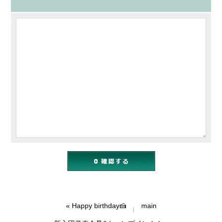
«
Happy birthday🍰
main